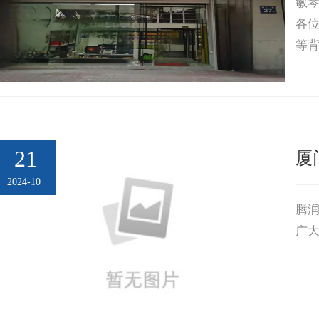
敏
建
企
会
会
各
等
业
慈
员
通
发
善
风
讯
联
采
录
系
我
21
厦
们
2024-10
腾
广