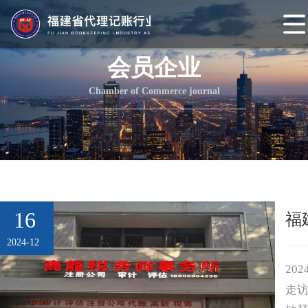
网
站
协会概况
会员企业
首
协
Chamber of Commerce journal
页
会
协
介
会
组
绍
章
织
协会动态
程
架
协
16
福
构
会
协
2024-12
头
会
会
20
走
条
党
员
协