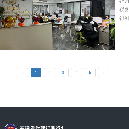
福州
税
得
«
1
2
3
4
5
»