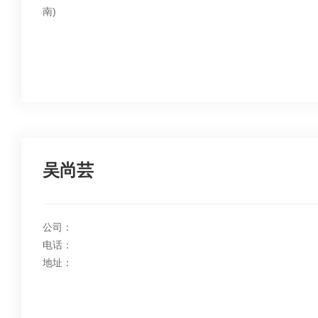
南)
建
企
会
会
业
慈
员
通
善
风
讯
联
采
录
系
我
吴尚芸
们
公司：
电话：
地址：