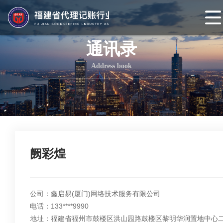
网
站
协会概况
通讯录
首
协
Address book
页
会
协
介
会
组
绍
章
织
协会动态
程
架
协
阙彩煌
构
会
协
头
会
会
公司：鑫启易(厦门)网络技术服务有限公司
电话：133****9990
条
党
员
协
地址：福建省福州市鼓楼区洪山园路鼓楼区黎明华润置地中心二