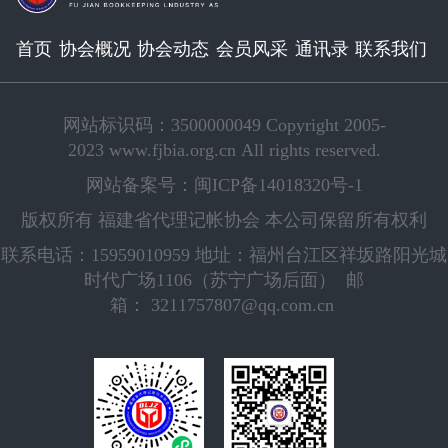
首页
协会概况
协会动态
会员风采
通讯录
联系我们
网站标识码：3500000049 Copyright 2005-
2023 www.fjbia.org.cn All rights reserved.
网站备案号：闽ICP备14018320号-1
版权所有 福建省代理记帐协会 本公司保留所有权利
联系电话：15959010959 地址：福州台江区祥坂路阳光城
时代广场1106（苏宁广场后面） 邮
箱： 3211757807@qq.com.cn