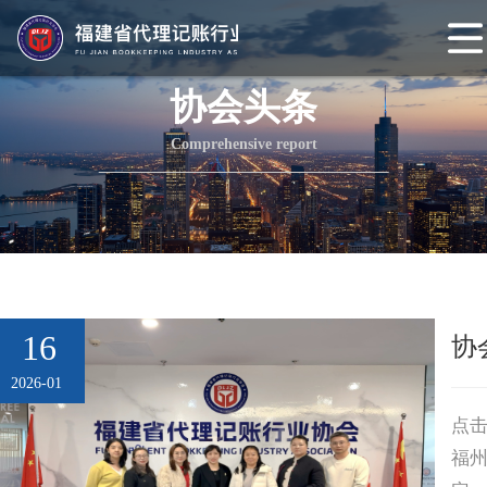
网
站
协会概况
协会头条
首
协
Comprehensive report
页
会
协
介
会
组
绍
章
织
协会动态
程
架
协
16
协
构
会
协
2026-01
头
会
会
点击
福
条
党
员
协