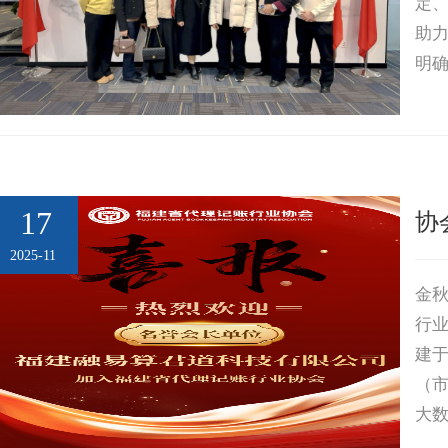
定
建
企
会
会
助
明
业
慈
员
通
可
善
风
讯
联
E
采
录
系
我
17
协
们
2025-11
金
行业
建于
（
大
先后