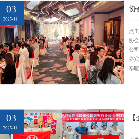
03
协
2025-11
点击
协
公司
嘉宾
寒
师主
局
03
【
2025-11