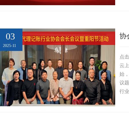
司3
03
协
2025-11
点击
云
始
议
行
业
手