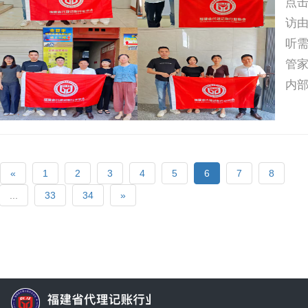
点击
访
听
管
内
滢
户维
«
1
2
3
4
5
6
7
8
...
33
34
»